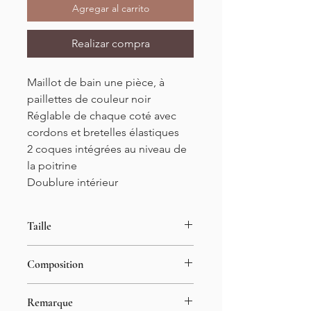
Agregar al carrito
Realizar compra
Maillot de bain une pièce, à
paillettes de couleur noir
Réglable de chaque coté avec
cordons et bretelles élastiques
2 coques intégrées au niveau de
la poitrine
Doublure intérieur
Taille
Tailles S/M et M/L
Composition
34-42
Longueur : 61cm
50% polyamide
Remarque
42% polyester