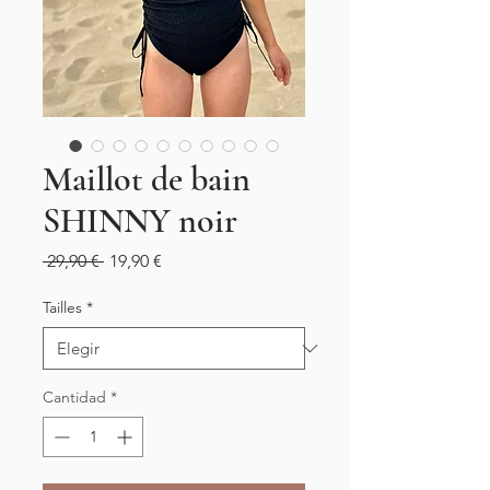
Maillot de bain
SHINNY noir
Precio
Precio
 29,90 € 
19,90 €
de
oferta
Tailles
*
Cantidad
*