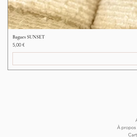
Bagues SUNSET
Precio
5,00 €
À propos 
Car