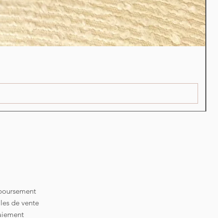
S
P
2
mboursement
les de vente
aiement