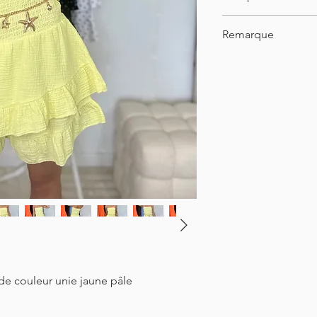
100% coton
Remarque
Le mannequin met g
e couleur unie jaune pâle