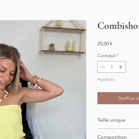
Combishor
Precio
25,00 €
Cantidad
*
Agotado
Notificar a
Taille unique
34-46
Composition
Longueur : 68cm