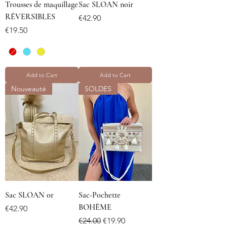
Trousses de maquillage
Sac SLOAN noir
RÉVERSIBLES
Price
€42.90
Price
€19.50
Add to Cart
Add to Cart
Nouveauté
SOLDES
Sac SLOAN or
Sac-Pochette
BOHÈME
Price
€42.90
Regular Price
Sale Price
€24.00
€19.90