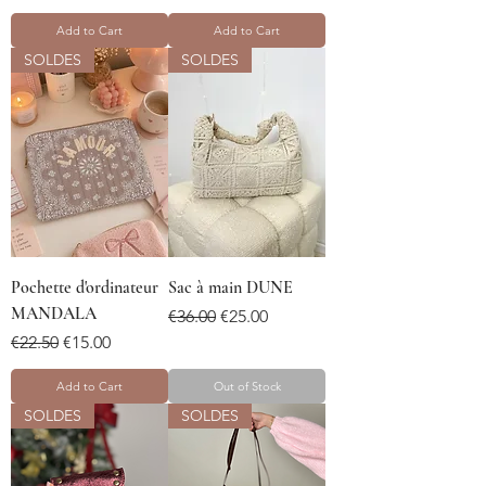
Add to Cart
Add to Cart
SOLDES
SOLDES
Pochette d'ordinateur
Sac à main DUNE
MANDALA
Regular Price
Sale Price
€36.00
€25.00
Regular Price
Sale Price
€22.50
€15.00
Add to Cart
Out of Stock
SOLDES
SOLDES