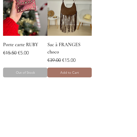
Porte carte RUBY
Sac à FRANGES
choco
Regular Price
Sale Price
€15.50
€5.00
Regular Price
Sale Price
€39.00
€15.00
Out of Stock
Add to Cart