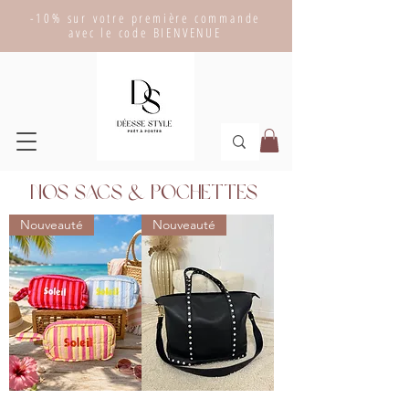
-10% sur votre première commande
avec le code BIENVENUE
Nos sacs & pochettes
Nouveauté
Nouveauté