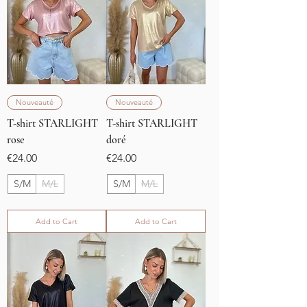
Nouveauté
Nouveauté
T-shirt STARLIGHT
T-shirt STARLIGHT
rose
doré
Price
Price
€24.00
€24.00
S/M
M/L
S/M
M/L
Add to Cart
Add to Cart