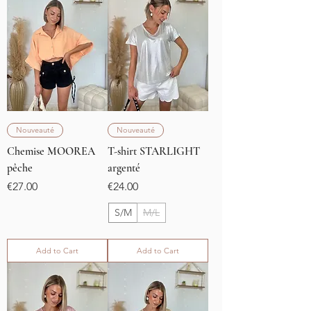
Nouveauté
Nouveauté
Chemise MOOREA
T-shirt STARLIGHT
pêche
argenté
Price
Price
€27.00
€24.00
S/M
M/L
Add to Cart
Add to Cart