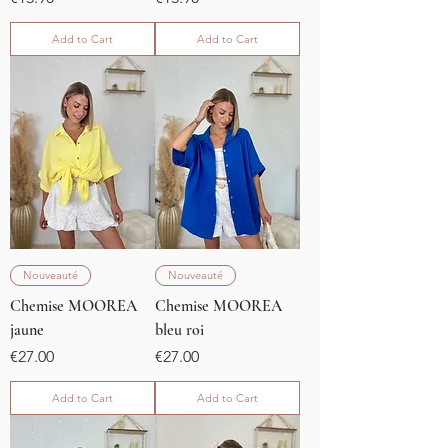
Add to Cart
Add to Cart
Nouveauté
Nouveauté
Chemise MOOREA
Chemise MOOREA
jaune
bleu roi
Price
Price
€27.00
€27.00
Add to Cart
Add to Cart