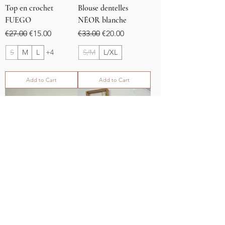
Top en crochet
Blouse dentelles
FUEGO
NÉOR blanche
Regular Price
Sale Price
Regular Price
Sale Price
€27.00
€15.00
€33.00
€20.00
S
M
L
+4
S/M
L/XL
Add to Cart
Add to Cart
SOLDES
SOLDES
Blouse dentelles
Chemise JASMINE