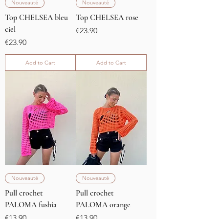
Nouveauté
Nouveauté
Top CHELSEA bleu
Top CHELSEA rose
ciel
Price
€23.90
Price
€23.90
Add to Cart
Add to Cart
Nouveauté
Nouveauté
Pull crochet
Pull crochet
PALOMA fushia
PALOMA orange
Price
Price
€13.90
€13.90