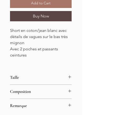
Add to Cart
Buy Now
Short en coton/jean blanc avec
détails de vagues sur le bas très
mignon
Avec 2 poches et passants
ceintures
Taille
Tailles S/M/L 34-42
Composition
Longueur : 42cm
100% coton
Remarque