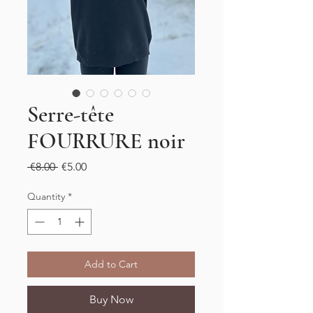
Serre-tête
FOURRURE noir
Regular
Sale
 €8.00 
€5.00
Price
Price
Quantity
*
Add to Cart
Buy Now