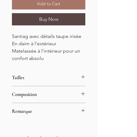
Add to Cart
Buy Now
Santiag avec détails taupe irisée
En daim à l'extérieur
Matelassée à l'intérieur pour un
confort absolu
Tailles
Du 36 au 41
Composition
Hauteur talon : 7cm
100% PU
Remarque
Le mannequin porte du 36 pour
1m55, prendre sa taille habituelle
Si vous êtes entre 2 tailles, prendre