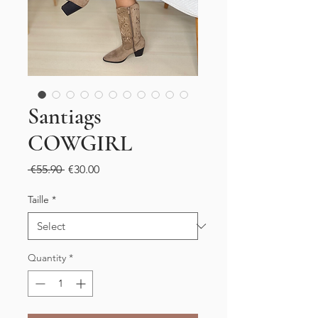
Santiags
COWGIRL
Regular
Sale
 €55.90 
€30.00
Price
Price
Taille
*
Quantity
*