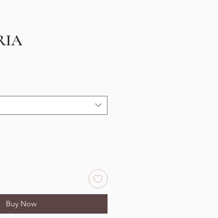
RIA
e
Buy Now