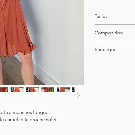
Tailles
S/M (34-38) ou M/L (3
Composition
Longueur : 93cm
55% rayon
Remarque
45% polyalmide
Le mannequin mesu
Elle la taille S/M
cotta à manches longues
e camel et la broche soleil