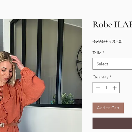
Robe ILA
Regular
Sale
 €39.00 
€20.00
Price
Pric
Taille
*
Select
Quantity
*
Add to Cart