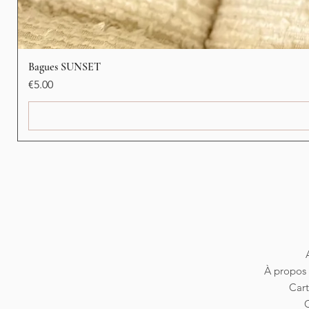
Bagues SUNSET
Price
€5.00
À propos 
Car