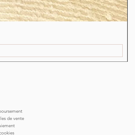
S
P
€
mboursement
les de vente
aiement
cookies