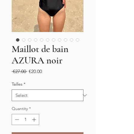
Maillot de bain
AZURA noir
Regular
Sale
 €27.00 
€20.00
Price
Price
Tailles
*
Quantity
*