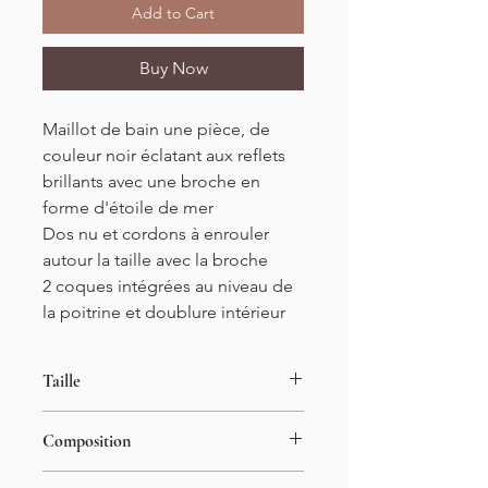
Add to Cart
Buy Now
Maillot de bain une pièce, de
couleur noir éclatant aux reflets
brillants avec une broche en
forme d'étoile de mer
Dos nu et cordons à enrouler
autour la taille avec la broche
2 coques intégrées au niveau de
la poitrine et doublure intérieur
Taille
Tailles S/M/L/XL
Composition
34-42
Longueur : 68cm
82% nylon