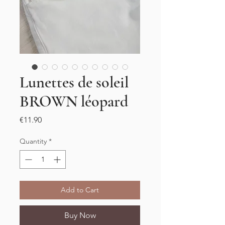
Lunettes de soleil
BROWN léopard
Price
€11.90
Quantity
*
Add to Cart
Buy Now