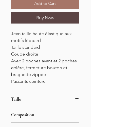
Add to Cart
Buy Now
Jean taille haute élastique aux
motifs léopard
Taille standard
Coupe droite
Avec 2 poches avant et 2 poches
arrière, fermeture bouton et
braguette zippée
Passants ceinture
Taille
34 au 42
Composition
Longueur : 104cm
Entre-jambe : 75cm
98% coton