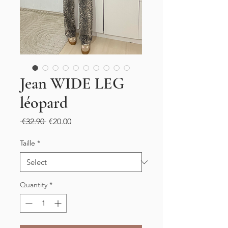
Jean WIDE LEG
léopard
Regular
Sale
 €32.90 
€20.00
Price
Price
Taille
*
Quantity
*