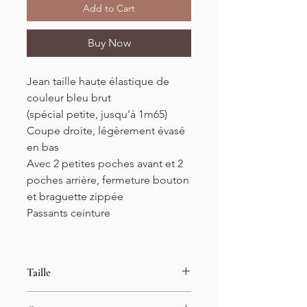
Add to Cart
Buy Now
Jean taille haute élastique de
couleur bleu brut
(spécial petite, jusqu'à 1m65)
Coupe droite, légèrement évasé
en bas
Avec 2 petites poches avant et 2
poches arrière, fermeture bouton
et braguette zippée
Passants ceinture
Taille
34 au 42