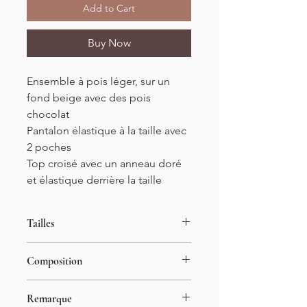
Add to Cart
Buy Now
Ensemble à pois léger, sur un
fond beige avec des pois
chocolat
Pantalon élastique à la taille avec
2 poches
Top croisé avec un anneau doré
et élastique derrière la taille
Tailles
Tailles
Composition
S/M L/XL
Longueur du pantalon : 109cm
15% rayon
Entre-jambe : 73cm
Remarque
85% polyester