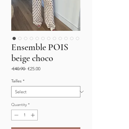
Ensemble POIS
beige choco
Regular
Sale
 €40.90 
€25.00
Price
Price
Tailles
*
Quantity
*