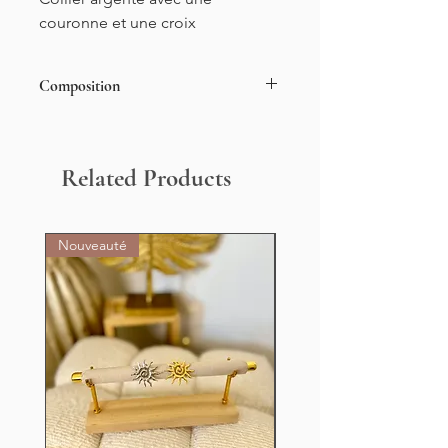
couronne et une croix
Composition
Acier inoxydable
Related Products
Nouveauté
Nouveauté