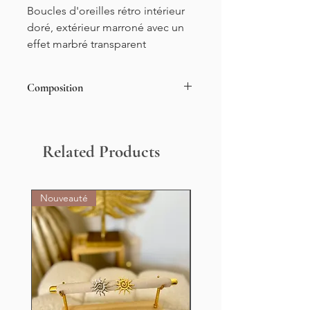
Boucles d'oreilles rétro intérieur
doré, extérieur marroné avec un
effet marbré transparent
Composition
Acier inoxydable
Related Products
Nouveauté
Nouveauté