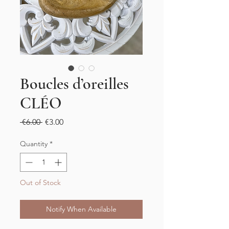
Boucles d’oreilles
CLÉO
Regular
Sale
 €6.00 
€3.00
Price
Price
Quantity
*
Out of Stock
Notify When Available