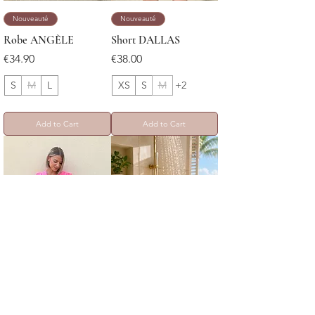
Nouveauté
Nouveauté
Robe ANGÈLE
Short DALLAS
Price
Price
€34.90
€38.00
S
M
L
XS
S
M
+2
Add to Cart
Add to Cart
Nouveauté
Nouveauté