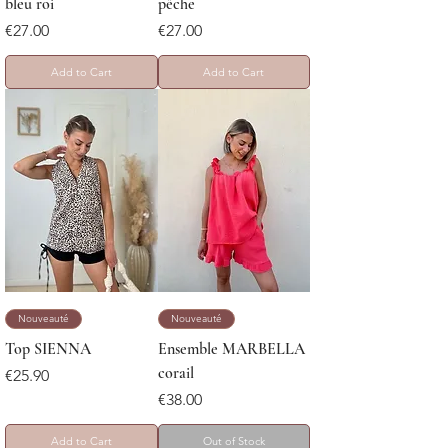
bleu roi
pêche
Price
Price
€27.00
€27.00
Add to Cart
Add to Cart
Nouveauté
Nouveauté
Top SIENNA
Ensemble MARBELLA
corail
Price
€25.90
Price
€38.00
Add to Cart
Out of Stock