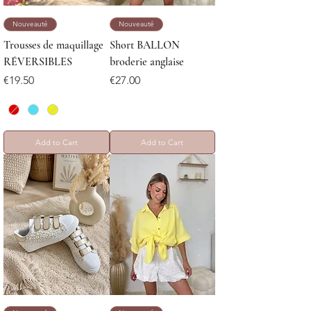
Nouveauté
Nouveauté
Trousses de maquillage
Short BALLON
RÉVERSIBLES
broderie anglaise
Price
Price
€19.50
€27.00
Add to Cart
Add to Cart