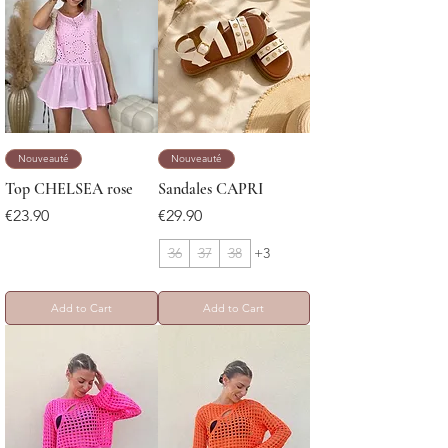
Nouveauté
Nouveauté
Top CHELSEA rose
Sandales CAPRI
Price
Price
€23.90
€29.90
36
37
38
+3
Add to Cart
Add to Cart