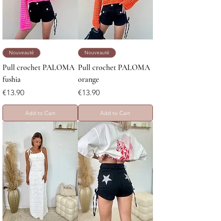
Nouveauté
Nouveauté
Pull crochet PALOMA
Pull crochet PALOMA
fushia
orange
Price
Price
€13.90
€13.90
Add to Cart
Add to Cart