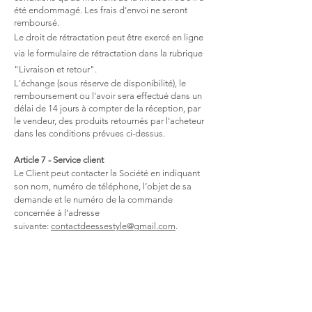
été endommagé. Les frais d'envoi ne seront
remboursé.
Le droit de rétractation peut être exercé en ligne
via le formulaire de rétractation dans la rubrique
"Livraison et retour".
L'échange (sous réserve de disponibilité), le
remboursement ou l'avoir sera effectué dans un
délai de 14 jours à compter de la réception, par
le vendeur, des produits retournés par l'acheteur
dans les conditions prévues ci-dessus.
Article 7
- Service client
Le Client peut contacter la Société en indiquant
son nom, numéro de téléphone, l’objet de sa
demande et le numéro de la commande
concernée à l’adresse
suivante:
contactdeessestyle@gmail.com
.
Article 8 - Carte cadeau
La carte cadeau fonctionne comme un chèque
cadeau de la valeur du montant de la carte. Cette
carte sera donc utilisée le jour voulu
par son
bénéficiaire en totalité et en une seule fois avant
le dépassement de la date limite. Si le montant