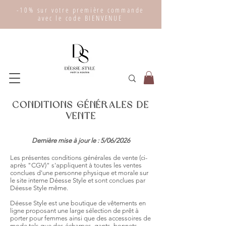
-10% sur votre première commande
avec le code BIENVENUE
Conditions générales de
vente
Dernière mise à jour le : 5/06/2026
Les présentes conditions générales de vente (ci-
après "C
GV)" s'appliquent à toutes les ventes
conclues d'une personne physique et morale sur
le site interne Déesse Style et sont conclues par
Déesse Style même.
Déesse Style est une boutique
de vêtements en
ligne proposant une large sélection de prêt à
porter pour femmes ainsi que des accessoires de
mode tels que des écharpes, gants, bonnets,