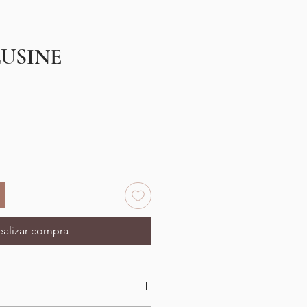
LUSINE
cio
rta
ealizar compra