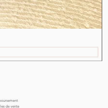
S
P
2
mboursement
les de vente