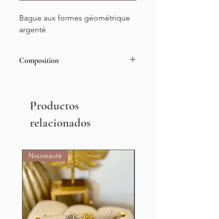
Bague aux formes géométrique
argenté
Composition
Acier inoxydable
Productos
relacionados
Nouveauté
Nouveauté