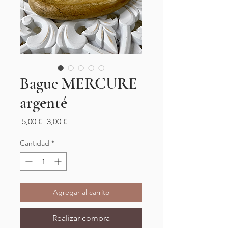
Bague MERCURE
argenté
Precio
Precio
 5,00 € 
3,00 €
de
oferta
Cantidad
*
Agregar al carrito
Realizar compra