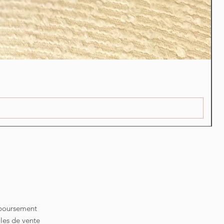
S
P
€
mboursement
les de vente