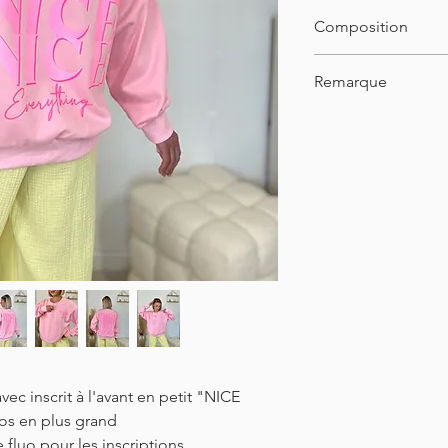
Taille unique
Composition
34-46
Longueur : 64cm
80% coton
Remarque
20% polyester
Le mannequin porte 
vec inscrit à l'avant en petit "NICE
dos en plus grand
 fluo pour les inscriptions