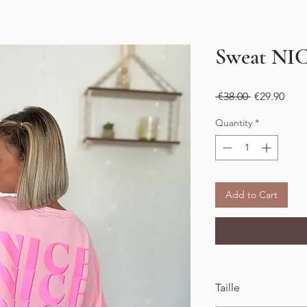
Sweat NIC
Regular
Sale
 €38.00 
€29.90
Price
Pric
Quantity
*
Add to Cart
Taille