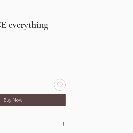
E everything
e
Buy Now