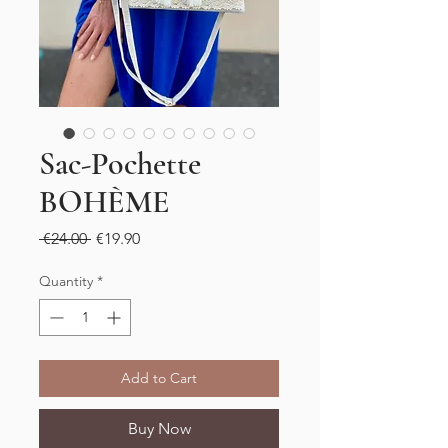
Sac-Pochette
BOHÈME
Regular
Sale
 €24.00 
€19.90
Price
Price
Quantity
*
Add to Cart
Buy Now