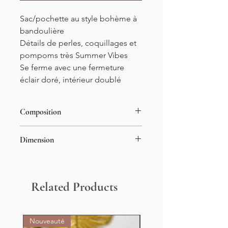
Sac/pochette au style bohème à
bandoulière
Détails de perles, coquillages et
pompoms très Summer Vibes
Se ferme avec une fermeture
éclair doré, intérieur doublé
Composition
40% coton
Dimension
40% polyester
20% fibre métalisée
Largueur : 27cm
Hauteur : 19cm
Related Products
Nouveauté
Nouveauté