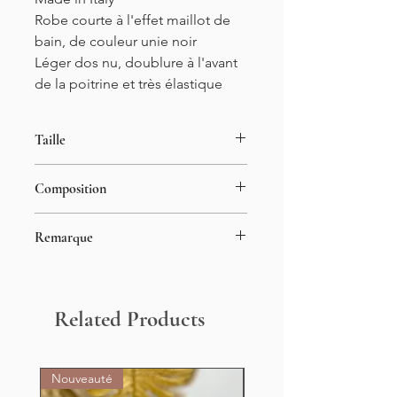
Robe courte à l'effet maillot de
bain, de couleur unie noir
Léger dos nu, doublure à l'avant
de la poitrine et très élastique
Taille
Taille unique
Composition
34-42
Longueur : 89cm
80% polyester
Remarque
20% élasthanne
Le mannequin porte généralement
du S et mesure 1m55
Related Products
Nouveauté
Nouveauté