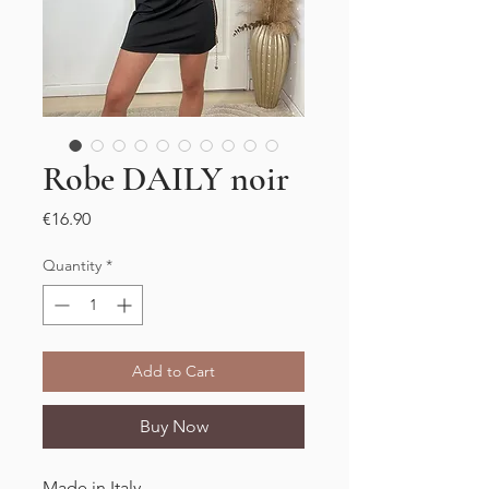
Robe DAILY noir
Price
€16.90
Quantity
*
Add to Cart
Buy Now
Made in Italy