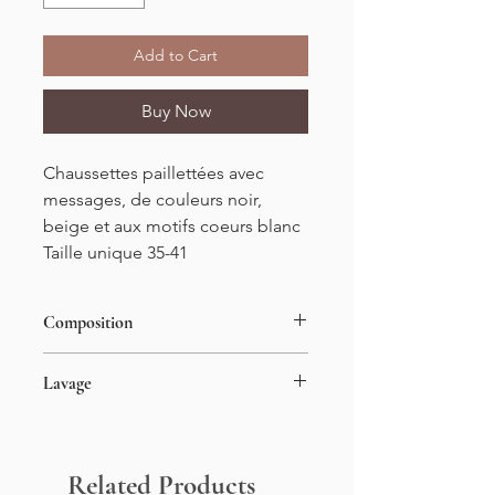
Add to Cart
Buy Now
Chaussettes paillettées avec
messages, de couleurs noir,
beige et aux motifs coeurs blanc
Taille unique 35-41
Composition
75% coton
Lavage
20% polyamide
5% élasthanne
Laver à la machine à 30°
Related Products