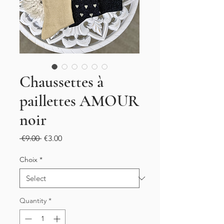
Chaussettes à
paillettes AMOUR
noir
Regular
Sale
 €9.00 
€3.00
Price
Price
Choix
*
Quantity
*